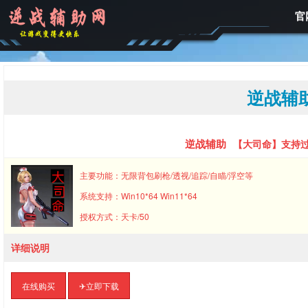
官
逆战辅
逆战辅助
【大司命】支持过
主要功能：无限背包刷枪/透视/追踪/自瞄/浮空等
系统支持：Win10*64 Win11*64
授权方式：天卡/50
详细说明
在线购买
✈︎立即下载