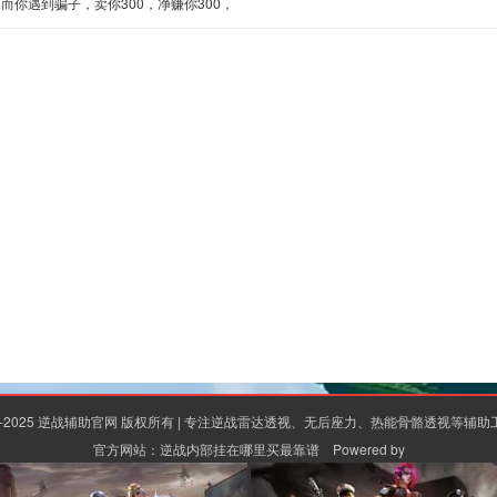
而你遇到骗子，卖你300，净赚你300，
15-2025 逆战辅助官网 版权所有 | 专注逆战雷达透视、无后座力、热能骨骼透视等辅
官方网站：
逆战内部挂在哪里买最靠谱
Powered by