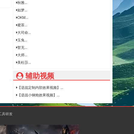
秋雅...
如梦...
OKM...
蜜茶...
大司命...
玉兔...
暂无...
大师...
美杜莎...
辅助视频
【逆战定制内部效果视频】...
【逆战小钢炮效果视频】...
助工具研发